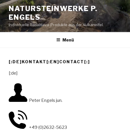
Zum
NATURSTEINWERKE P.
Inhalt
ENGELS
springen
Individuelle Basaltlava-Produkte aus der Vulkaneifel.
Menü
[:DE]KONTAKT[:EN]CONTACT[:]
[:de]
Peter Engels jun.
+49 (0)2632-5623