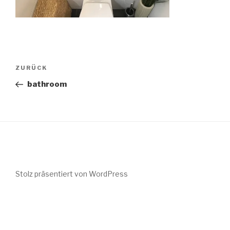
Beitragsnavigation
Vorheriger
ZURÜCK
Beitrag
bathroom
Stolz präsentiert von WordPress