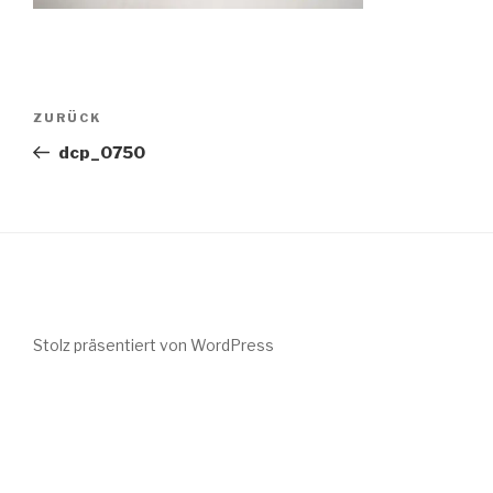
Beitragsnavigation
Vorheriger
ZURÜCK
Beitrag
dcp_0750
Stolz präsentiert von WordPress