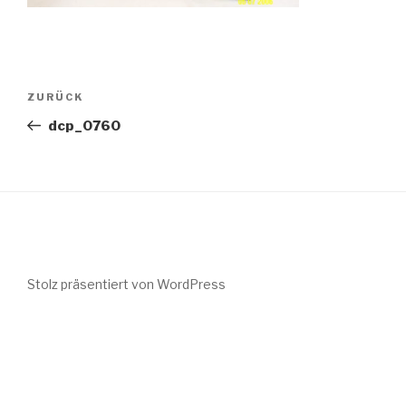
Beitragsnavigation
Vorheriger
ZURÜCK
Beitrag
dcp_0760
Stolz präsentiert von WordPress