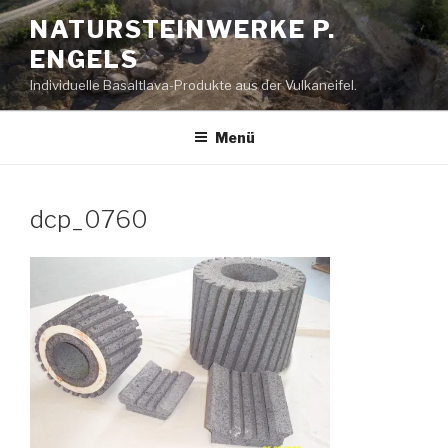
Zum
NATURSTEINWERKE P.
Inhalt
ENGELS
springen
Individuelle Basaltlava-Produkte aus der Vulkaneifel.
Menü
dcp_0760