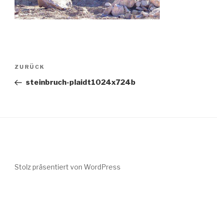
Beitragsnavigation
Vorheriger
ZURÜCK
Beitrag
steinbruch-plaidt1024x724b
Stolz präsentiert von WordPress