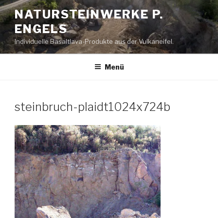
Zum
NATURSTEINWERKE P.
Inhalt
ENGELS
springen
Individuelle Basaltlava-Produkte aus der Vulkaneifel.
Menü
steinbruch-plaidt1024x724b