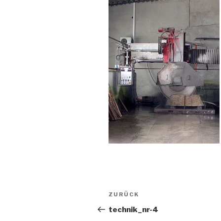
Beitragsnavigation
Vorheriger
ZURÜCK
Beitrag
technik_nr-4