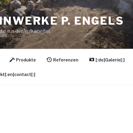
INWERKE P. ENGELS
te aus der Vulkaneifel.
Produkte
Referenzen
[:de]Galerie[:]
kt[:en]contact[:]