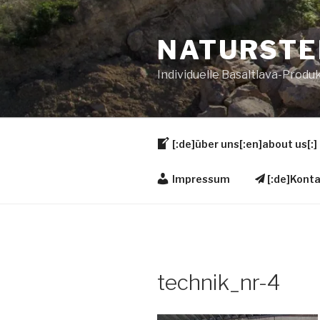
Zum
Inhalt
NATURSTE
springen
Individuelle Basaltlava-Produk
[:de]über uns[:en]about us[:]
Impressum
[:de]Konta
technik_nr-4