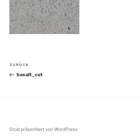
Beitragsnavigation
Vorheriger
ZURÜCK
Beitrag
basalt_cut
Stolz präsentiert von WordPress