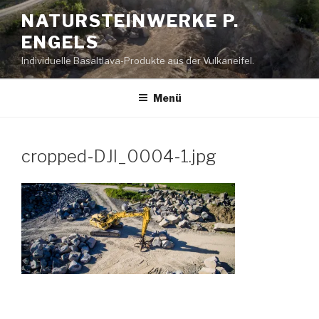
Zum
NATURSTEINWERKE P.
Inhalt
ENGELS
springen
Individuelle Basaltlava-Produkte aus der Vulkaneifel.
Menü
cropped-DJI_0004-1.jpg