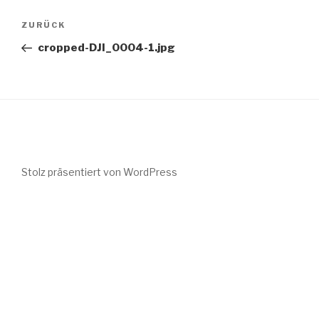
Beitragsnavigation
Vorheriger
ZURÜCK
Beitrag
cropped-DJI_0004-1.jpg
Stolz präsentiert von WordPress