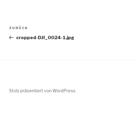
Beitragsnavigation
Vorheriger
ZURÜCK
Beitrag
cropped-DJI_0024-1.jpg
Stolz präsentiert von WordPress