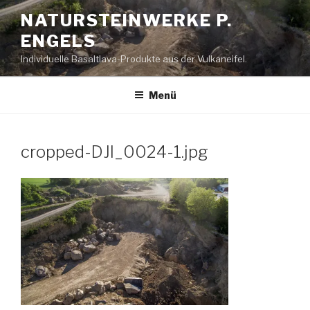
Zum
NATURSTEINWERKE P.
Inhalt
ENGELS
springen
Individuelle Basaltlava-Produkte aus der Vulkaneifel.
Menü
cropped-DJI_0024-1.jpg