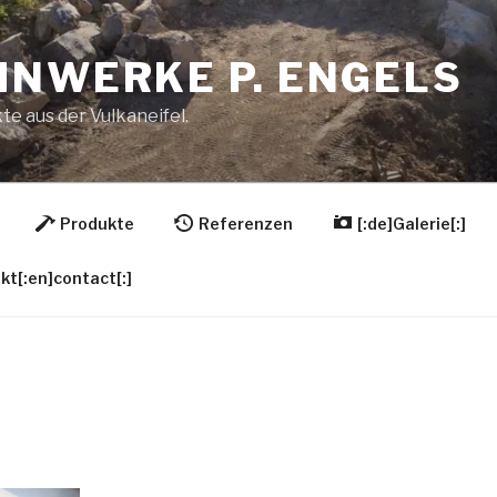
INWERKE P. ENGELS
te aus der Vulkaneifel.
Produkte
Referenzen
[:de]Galerie[:]
kt[:en]contact[:]