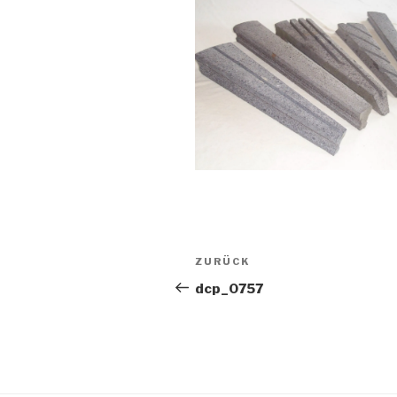
Beitragsnavigation
Vorheriger
ZURÜCK
Beitrag
dcp_0757