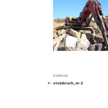
Beitragsnavigation
Vorheriger
ZURÜCK
Beitrag
steinbruch_nr-2