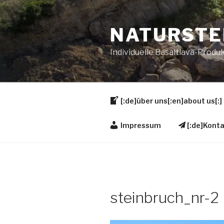
Zum
Inhalt
NATURSTE
springen
Individuelle Basaltlava-Produk
[:de]über uns[:en]about us[:]
Impressum
[:de]Konta
steinbruch_nr-2