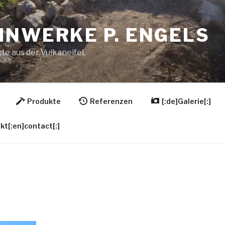
INWERKE P. ENGELS
te aus der Vulkaneifel.
Produkte
Referenzen
[:de]Galerie[:]
kt[:en]contact[:]