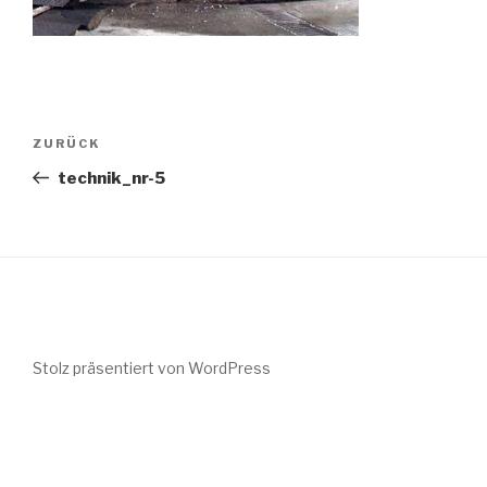
Beitragsnavigation
Vorheriger
ZURÜCK
Beitrag
technik_nr-5
Stolz präsentiert von WordPress