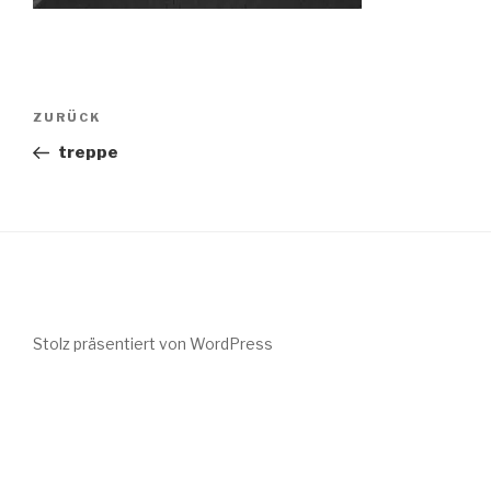
Beitragsnavigation
Vorheriger
ZURÜCK
Beitrag
treppe
Stolz präsentiert von WordPress